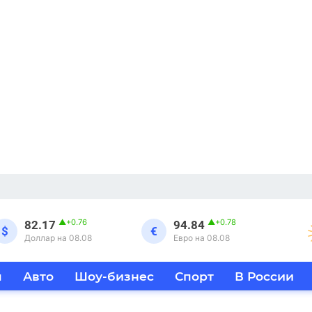
▲
+0.76
▲
+0.78
82.17
94.84
$
€
Доллар на 08.08
Евро на 08.08
я
Авто
Шоу-бизнес
Спорт
В России