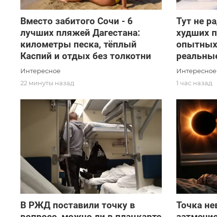
Вместо забитого Сочи - 6
Тут не р
лучших пляжей Дагестана:
худших 
километры песка, тёплый
опытных
Каспий и отдых без толкотни
реальны
Интересное
Интересное
22 минуты назад
1 час назад
В РЖД поставили точку в
Точка не
вопросе, можно ли в плацкарте
затмение