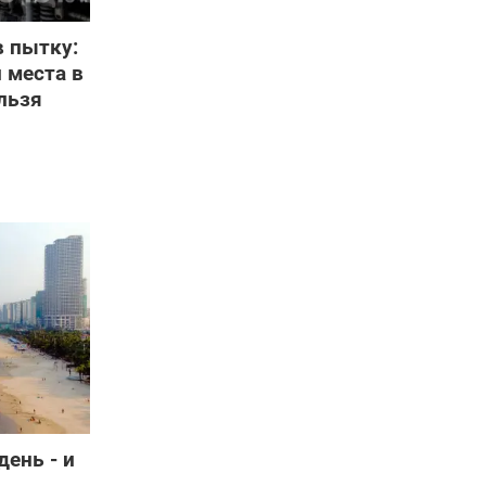
в пытку:
 места в
льзя
день - и