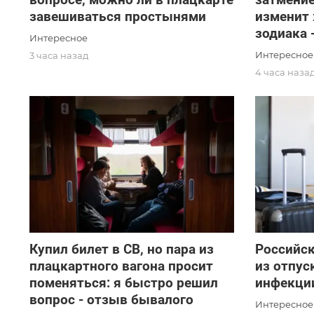
завешиваться простынями
изменит
зодиака 
Интересное
Интересное
3 часа назад
4 часа наза
Купил билет в СВ, но пара из
Российск
плацкартного вагона просит
из отпу
поменяться: я быстро решил
инфекции
вопрос - отзыв бывалого
Интересное