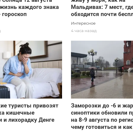
 жизнь каждого знака
Мальдивах: 7 мест, гд
- гороскоп
обходится почти бесп
Интересное
д
4 часа назад
ие туристы привозят
Заморозки до -6 и жар
ска кишечные
синоптики обновили п
 и лихорадку Денге
на 8-9 августа по реги
чему готовиться и как