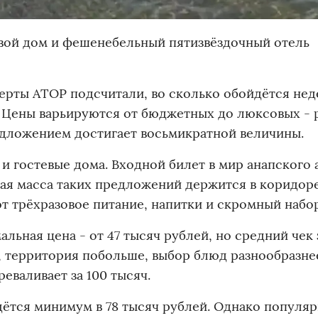
евой дом и фешенебельный пятизвёздочный отель
сперты АТОР подсчитали, во сколько обойдётся не
. Цены варьируются от бюджетных до люксовых - 
дложением достигает восьмикратной величины.
 гостевые дома. Входной билет в мир анапского a
вная масса таких предложений держится в коридор
ют трёхразовое питание, напитки и скромный набор
льная цена - от 47 тысяч рублей, но средний чек
ы, территория побольше, выбор блюд разнообразне
еваливает за 100 тысяч.
йдётся минимум в 78 тысяч рублей. Однако популя