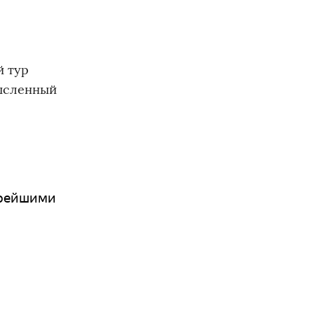
й тур
мысленный
обрейшими