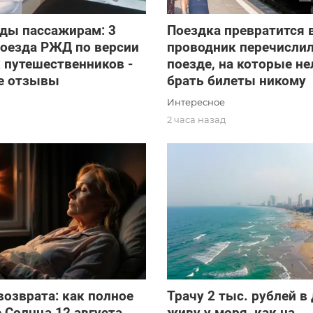
ады пассажирам: 3
Поездка превратится 
поезда РЖД по версии
проводник перечислил
 путешественников -
поезде, на которые не
е отзывы
брать билеты никому
Интересное
2 часа назад
возврата: как полное
Трачу 2 тыс. рублей в 
 Солнца 12 августа
живу у моря, как на