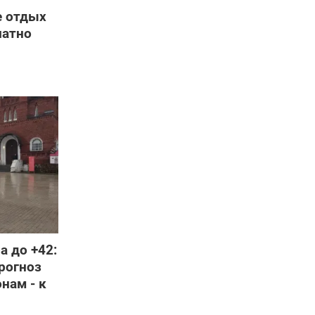
е отдых
латно
а до +42:
рогноз
онам - к