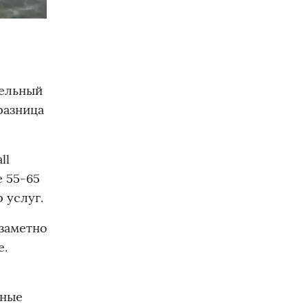
дельный
разница
ll
е 55-65
 услуг.
 заметно
е.
рные