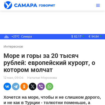
+25°C
Самара
82.17
94.84
▲
▲
$
€
Интересное
Море и горы за 20 тысяч
рублей: европейский курорт, о
котором молчат
12 мая, 09:04
Наталья Морозова
Хочется на море, чтобы и не слишком дорого,
и не как в Турции - толкотни поменьше, а