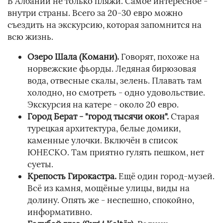
В Албании не только пляжи. Самое интересное -
внутри страны. Всего за 20-30 евро можно
съездить на экскурсию, которая запомнится на
всю жизнь.
Озеро Шала (Комани).
Говорят, похоже на
норвежские фьорды. Ледяная бирюзовая
вода, отвесные скалы, зелень. Плавать там
холодно, но смотреть - одно удовольствие.
Экскурсия на катере - около 20 евро.
Город Берат - "город тысячи окон".
Старая
турецкая архитектура, белые домики,
каменные улочки. Включён в список
ЮНЕСКО. Там приятно гулять пешком, нет
суеты.
Крепость Гирокастра.
Ещё один город-музей.
Всё из камня, мощёные улицы, виды на
долину. Опять же - неспешно, спокойно,
информативно.