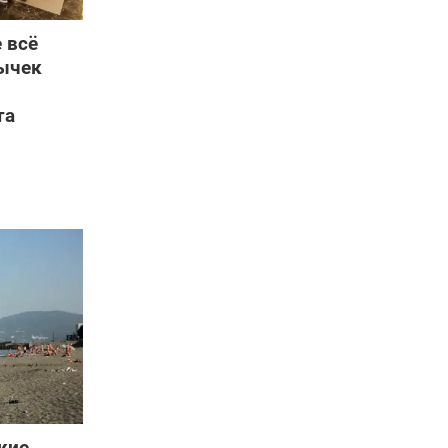
 всё
вычек
та
кие