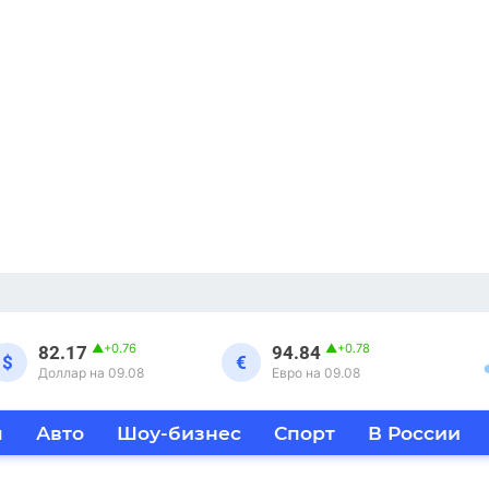
▲
+0.76
▲
+0.78
82.17
94.84
$
€
Доллар на 09.08
Евро на 09.08
я
Авто
Шоу-бизнес
Спорт
В России