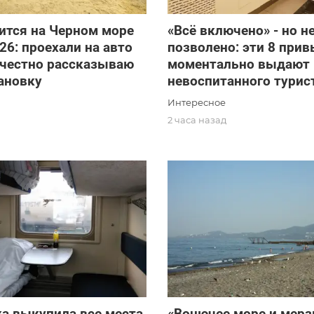
ится на Черном море
«Всё включено» - но не
26: проехали на авто
позволено: эти 8 при
 честно рассказываю
моментально выдают
ановку
невоспитанного турис
Интересное
2 часа назад
а выкупила все места
«Вонючее море и мерз