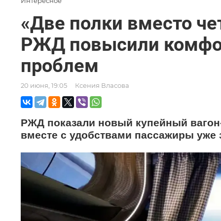
Интересное
«Две полки вместо чет
РЖД повысили комфор
проблем
20 июня, 19:05
Ксения Власова
РЖД показали новый купейный вагон
вместе с удобствами пассажиры уже 