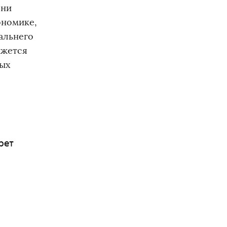
они
ономике,
альнего
ижется
ных
рет