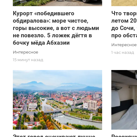
Курорт «победившего
Что твор
обдиралова»: море чистое,
летом 20
горы высокие, а вот с людьми
до Сочи,
не повезло. 5 ложек дёгтя в
про обст
бочку мёда Абхазии
Интересное
Интересное
1 час назад
15 минут назад
Этот город оценивают лучше
Россиянк