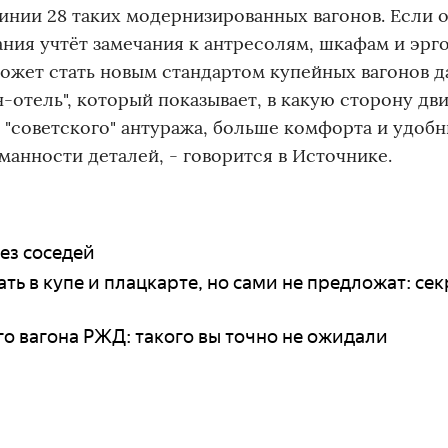
инии 28 таких модернизированных вагонов. Если 
ния учтёт замечания к антресолям, шкафам и эрг
жет стать новым стандартом купейных вагонов д
н-отель", который показывает, в какую сторону дв
"советского" антуража, больше комфорта и удоб
манности деталей, - говорится в Источнике.
ез соседей
ь в купе и плацкарте, но сами не предложат: сек
о вагона РЖД: такого вы точно не ожидали