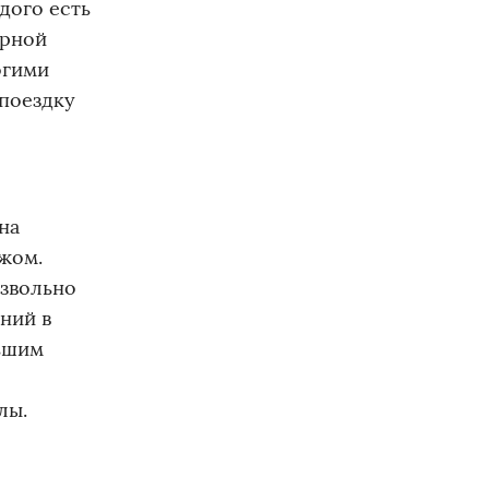
дого есть
орной
огими
 поездку
на
жом.
извольно
ний в
льшим
лы.