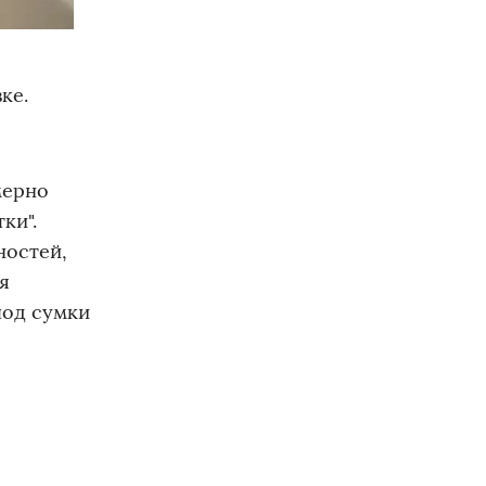
ке.
мерно
ки".
ностей,
я
под сумки