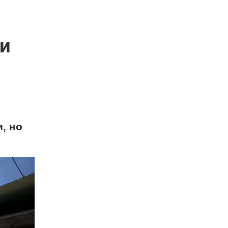
ли
, но