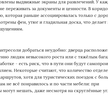
овлены выдвижные экраны для развлечений. У каж
 не переживать за документы и ценности. В корид
ю, которая раньше ассоциировалась только с дор
трены фен, утюг и гладильная доска, что делает
ощущениям.
 антресоли добраться неудобно: дверца расположе
енно людям невысокого роста или с тяжёлым бага
ботке - есть риск, что в пути они будут самопро
силием. Некоторые считают, что количество отделе
маршрутов, хотя для туристических поездок с бо
м не всё понравилось и по части мебели: при
могут мешать, даже несмотря на скруглённые уг