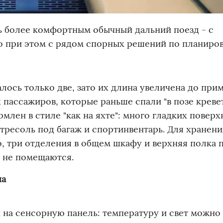
ь более комфортным обычный дальний поезд - с
 при этом с рядом спорных решений по планиров
лось только две, зато их длина увеличена до при
 пассажиров, которые раньше спали "в позе кревет
лен в стиле "как на яхте": много гладких поверх
тресоль под багаж и спортинвентарь. Для хранени
 три отделения в общем шкафу и верхняя полка 
а не помещаются.
ша
на сенсорную панель: температуру и свет можно