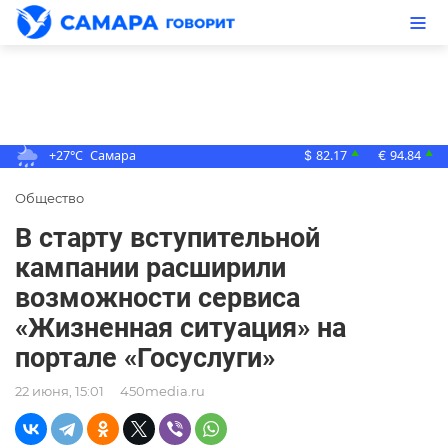
+27°C
Самара
82.17
94.84
▲
▲
$
€
Общество
В старту вступительной
кампании расширили
возможности сервиса
«Жизненная ситуация» на
портале «Госуслуги»
22 июня, 15:01
450media.ru