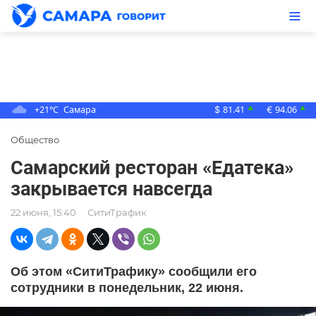
+21°C
Самара
81.41
94.06
▲
▲
$
€
Общество
Самарский ресторан «Едатека»
закрывается навсегда
22 июня, 15:40
СитиТрафик
Об этом «СитиТрафику» сообщили его
сотрудники в понедельник, 22 июня.