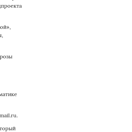
цпроекта
ой»,
я,
прозы
матике
ail.ru.
оторый