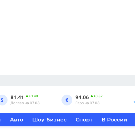
▲
+0.48
▲
+0.87
81.41
94.06
$
€
Доллар на 07.08
Евро на 07.08
я
Авто
Шоу-бизнес
Спорт
В России