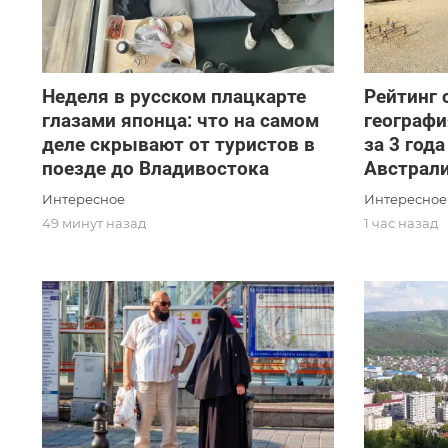
Неделя в русском плацкарте
Рейтинг 
глазами японца: что на самом
географи
деле скрывают от туристов в
за 3 год
поезде до Владивостока
Австрал
Интересное
Интересное
49 минут назад
1 час назад