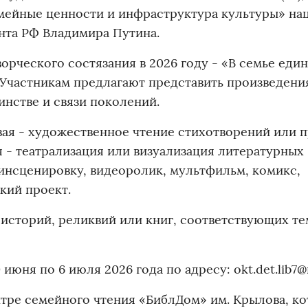
мейные ценности и инфраструктура культуры» на
нта РФ Владимира Путина.
орческого состязания в 2026 году - «В семье един
 Участникам предлагают представить произведени
нстве и связи поколений.
вая - художественное чтение стихотворений или 
 - театрализация или визуализация литературных
 инсценировку, видеоролик, мультфильм, комикс,
кий проект.
историй, реликвий или книг, соответствующих те
юня по 6 июля 2026 года по адресу: okt.det.lib7@m
нтре семейного чтения «БиблДом» им. Крылова, к