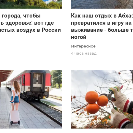
и города, чтобы
Как наш отдых в Абха
ь здоровье: вот где
превратился в игру на
стых воздух в России
выживание - больше т
ногой
Интересное
д
4 часа назад