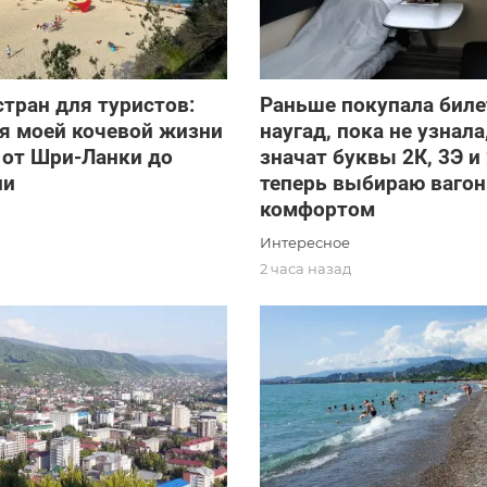
стран для туристов:
Раньше покупала бил
я моей кочевой жизни
наугад, пока не узнала
а от Шри-Ланки до
значат буквы 2К, 3Э и 
ии
теперь выбираю вагон
комфортом
Интересное
2 часа назад