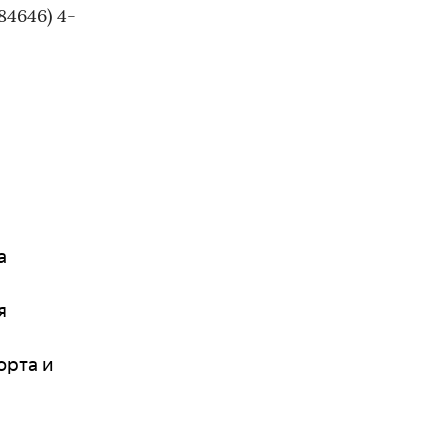
4646) 4-
а
я
орта и