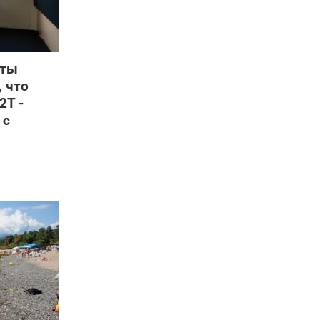
еты
, что
2Т -
 с