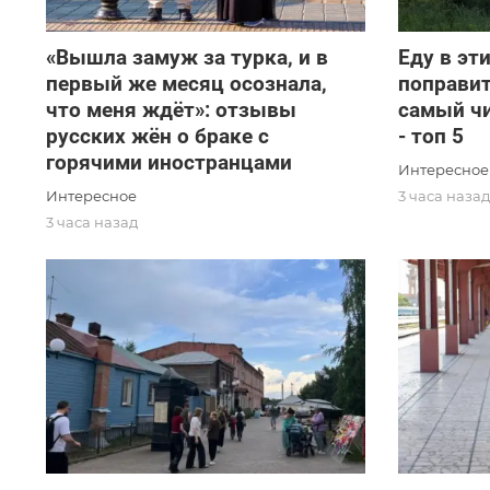
«Вышла замуж за турка, и в
Еду в эт
первый же месяц осознала,
поправит
что меня ждёт»: отзывы
самый чи
русских жён о браке с
- топ 5
горячими иностранцами
Интересное
Интересное
3 часа наза
3 часа назад