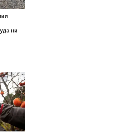
зии
уда ни