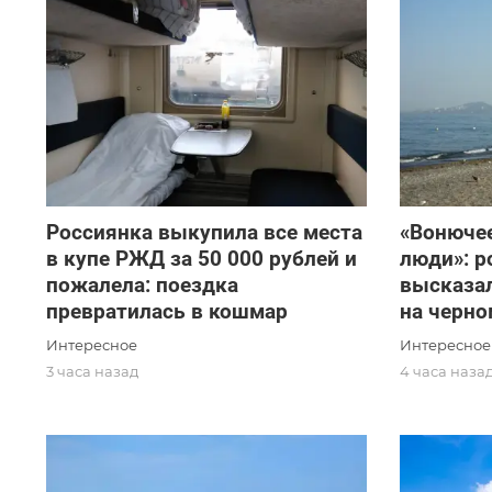
Россиянка выкупила все места
«Вонючее
в купе РЖД за 50 000 рублей и
люди»: р
пожалела: поездка
высказал
превратилась в кошмар
на черно
Интересное
Интересное
3 часа назад
4 часа наза