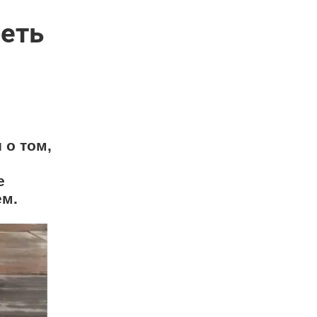
реть
о том,
е
ем.