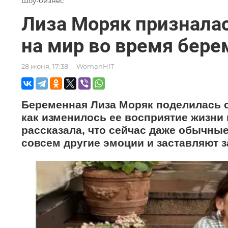
Шоу-бизнес
Лиза Моряк призналас
на мир во время бере
28 июня, 17:38
WomanHIT
Беременная Лиза Моряк поделилась 
как изменилось ее восприятие жизни 
рассказала, что сейчас даже обычны
совсем другие эмоции и заставляют з