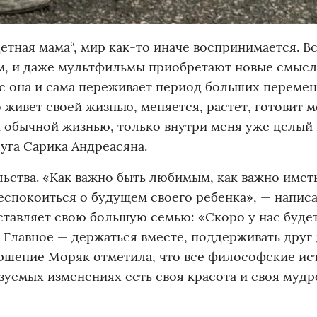
тная мама“, мир как-то иначе воспринимается. В
ым, и даже мультфильмы приобретают новые смысл
ас она и сама переживает период больших перемен
 живет своей жизнью, меняется, растет, готовит 
й обычной жизнью, только внутри меня уже целый
уга Сарика Андреасяна.
ьства. «Как важно быть любимым, как важно имет
беспокоиться о будущем своего ребенка», — напис
дставляет свою большую семью: «Скоро у нас буде
 Главное — держаться вместе, поддерживать друг 
авершение Моряк отметила, что все философские и
зуемых изменениях есть своя красота и своя мудр