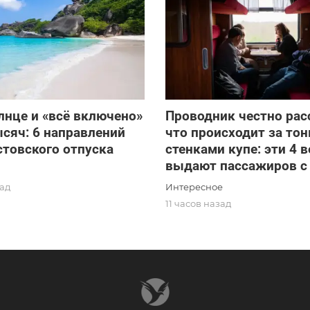
лнце и «всё включено»
Проводник честно рас
ысяч: 6 направлений
что происходит за то
стовского отпуска
стенками купе: эти 4 
выдают пассажиров с
Интересное
зад
11 часов назад