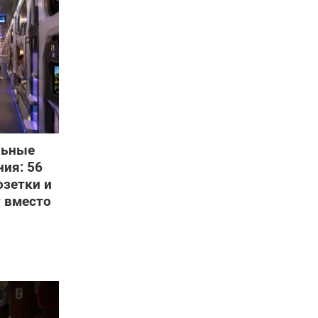
льные
ния: 56
озетки и
 вместо