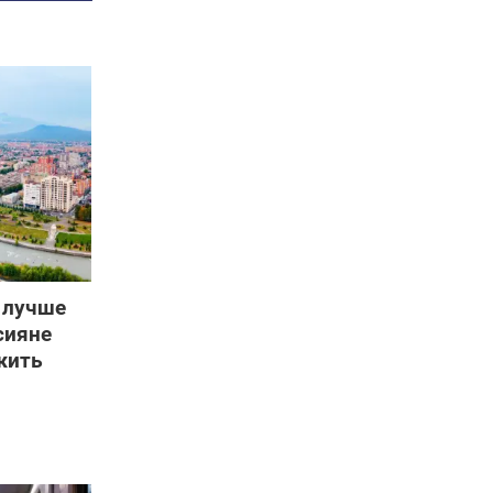
 лучше
сияне
жить