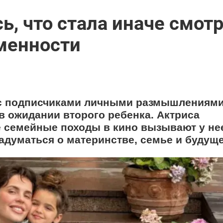
ь, что стала иначе смот
менности
с подписчиками личными размышлениями 
в ожидании второго ребенка. Актриса
е семейные походы в кино вызывают у не
адуматься о материнстве, семье и будущ