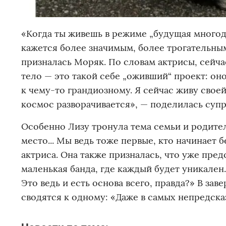
«Когда ты живешь в режиме „будущая многоде
кажется более значимым, более трогательн
призналась Моряк. По словам актрисы, сейч
тело — это такой себе „оживший“ проект: оно
к чему-то грандиозному. Я сейчас живу свое
космос разворачивается», — поделилась супр
Особенно Лизу тронула тема семьи и родител
место... Мы ведь тоже первые, кто начинает 
актриса. Она также призналась, что уже пре
маленькая банда, где каждый будет уникален.
Это ведь и есть основа всего, правда?» В з
сводятся к одному: «Даже в самых непредска