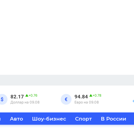
▲
+0.76
▲
+0.78
82.17
94.84
$
€
Доллар на 09.08
Евро на 09.08
я
Авто
Шоу-бизнес
Спорт
В России