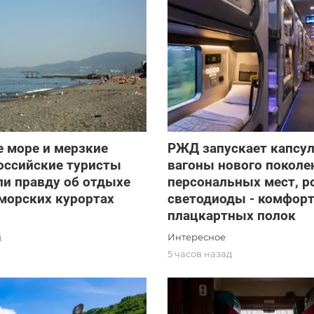
 море и мерзкие
РЖД запускает капсу
оссийские туристы
вагоны нового поколе
и правду об отдыхе
персональных мест, р
морских курортах
светодиоды - комфорт
плацкартных полок
Интересное
д
5 часов назад