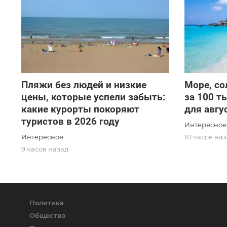
Пляжи без людей и низкие
Море, со
цены, которые успели забыть:
за 100 т
какие курорты покоряют
для авгу
туристов в 2026 году
Интересное
Интересное
10 часов на
9 часов назад
Политика
Общество