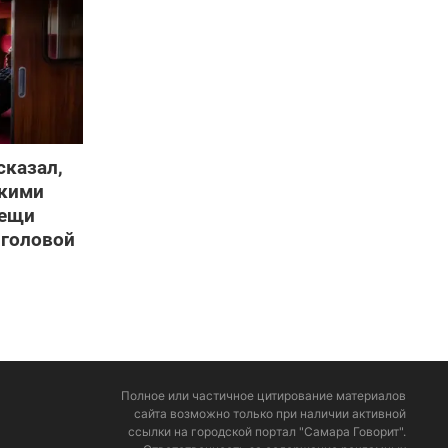
сказал,
нкими
вещи
 головой
Полное или частичное цитирование материалов
сайта возможно только при наличии активной
ссылки на городской портал "Самара Говорит".