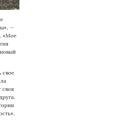
се
ы», —
. «Мое
меня
 новый
ь свое
ала
т своя
друга.
стории
ость».