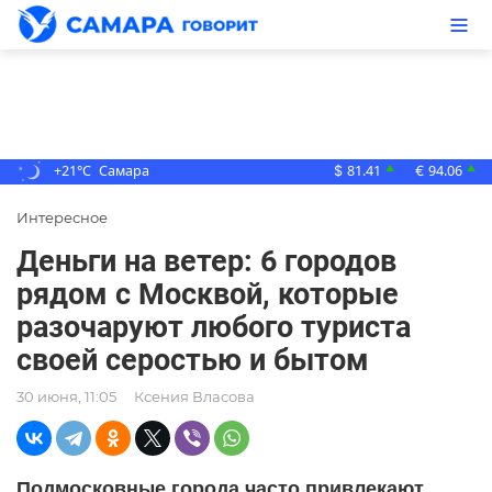
+21°C
Самара
81.41
94.06
▲
▲
$
€
Интересное
Деньги на ветер: 6 городов
рядом с Москвой, которые
разочаруют любого туриста
своей серостью и бытом
30 июня, 11:05
Ксения Власова
Подмосковные города часто привлекают