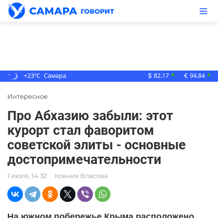
+23°C
Самара
82.17
94.84
▲
▲
$
€
Интересное
Про Абхазию забыли: этот
курорт стал фаворитом
советской элиты - основные
достопримечательности
1 июля, 14:32
Ксения Власова
На южном побережье Крыма расположено