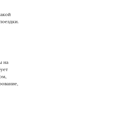
какой
поездки.
,
ы на
бует
ом,
рование,