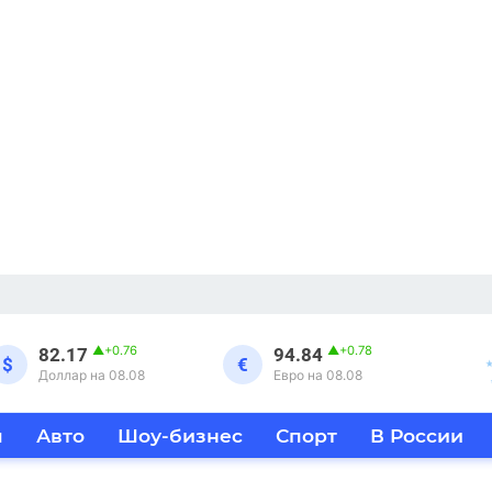
▲
+0.76
▲
+0.78
82.17
94.84
$
€
Доллар на 08.08
Евро на 08.08
я
Авто
Шоу-бизнес
Спорт
В России