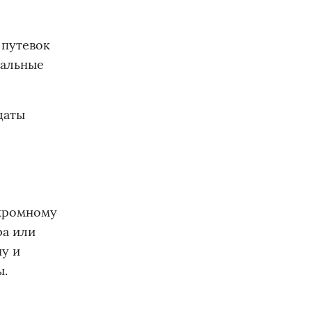
 путевок
иальные
даты
скромному
ра или
у и
ы.