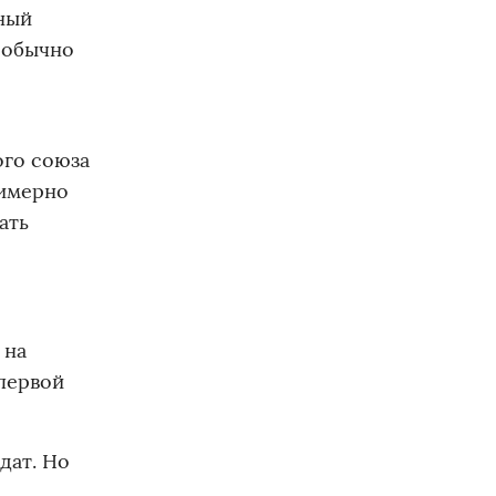
тный
ы обычно
ого союза
римерно
ать
 на
 первой
дат. Но