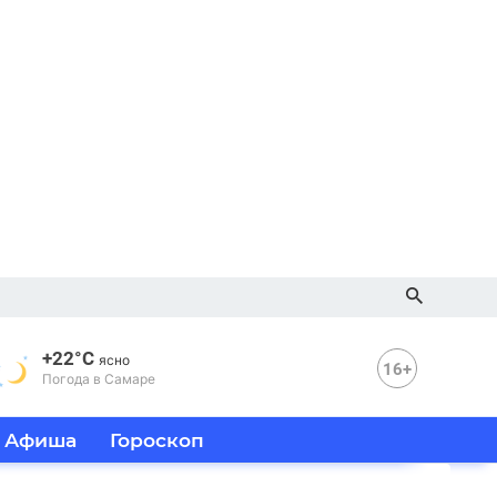
+22°C
ясно
16+
Погода в Самаре
Афиша
Гороскоп