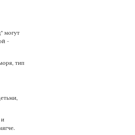
д" могут
ой -
моря, тип
детьми,
 и
мягче.