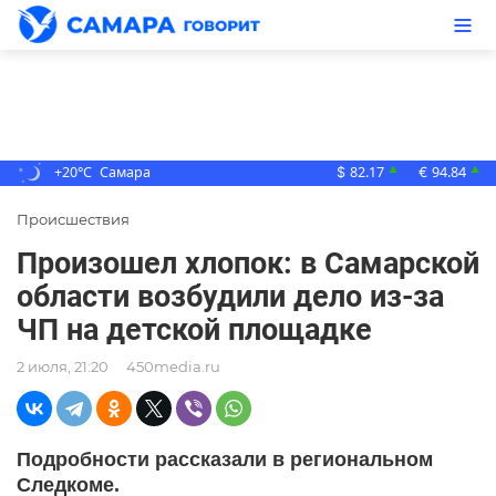
+20°C
Самара
82.17
94.84
▲
▲
$
€
Происшествия
Произошел хлопок: в Самарской
области возбудили дело из-за
ЧП на детской площадке
2 июля, 21:20
450media.ru
Подробности рассказали в региональном
Следкоме.