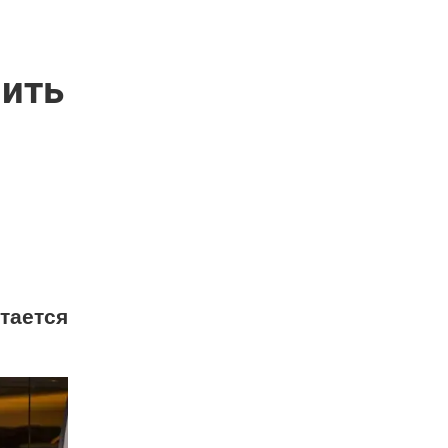
мить
тается