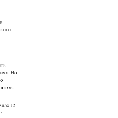
в
ского
ыть
иях. Но
но
антов.
елах 12
е