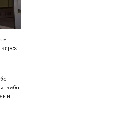
все
 через
ибо
ы, либо
тный