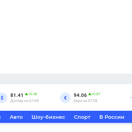
▲
+0.48
▲
+0.87
81.41
94.06
$
€
Доллар на 07.08
Евро на 07.08
я
Авто
Шоу-бизнес
Спорт
В России