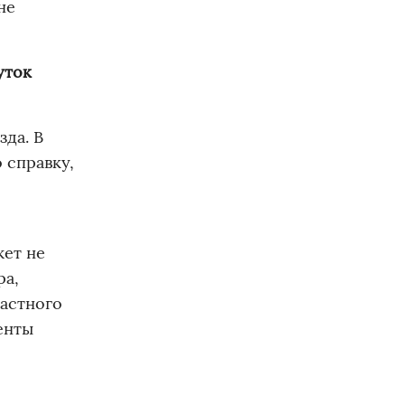
не
уток
зда. В
 справку,
жет не
ра,
частного
енты