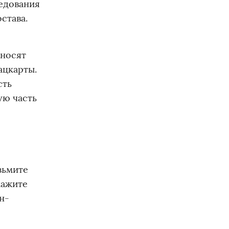
ледования
става.
еносят
ацкарты.
сть
ую часть
зьмите
кажите
н-