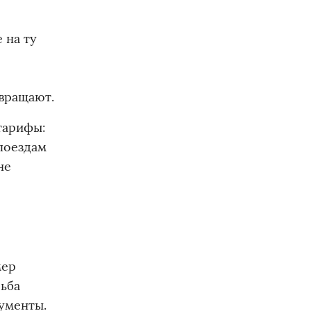
 на ту
вращают.
тарифы:
 поездам
не
мер
сьба
ументы.