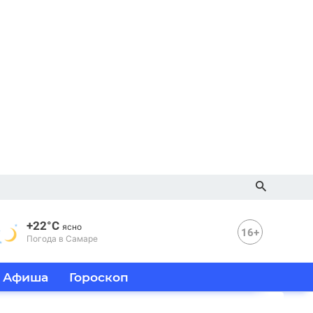
+22°C
ясно
16+
Погода в Самаре
Афиша
Гороскоп