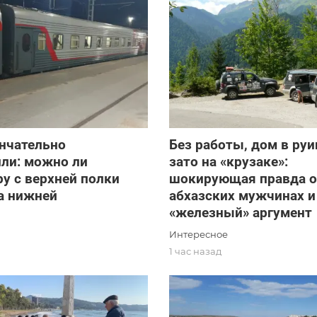
нчательно
Без работы, дом в руи
ли: можно ли
зато на «крузаке»:
у с верхней полки
шокирующая правда о
а нижней
абхазских мужчинах и
«железный» аргумент
Интересное
1 час назад