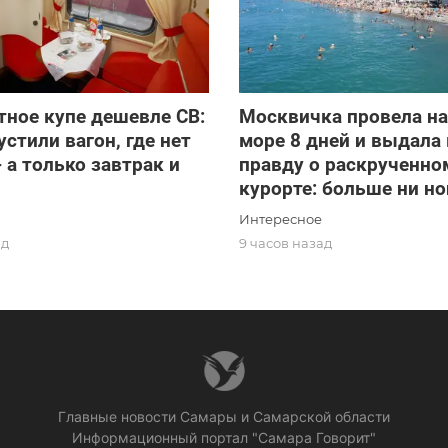
ное купе дешевле СВ:
Москвичка провела н
стили вагон, где нет
море 8 дней и выдала
- а только завтрак и
правду о раскрученно
курорте: больше ни но
Интересное
ад
9 часов назад
Главные новости Самары и Самарской области
Информационный портал "Самара Говорит"