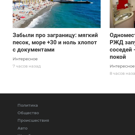
Забыли про заграницу: мягкий
Одномест
песок, море +30 и ноль хлопот
РЖД запу
с документами
соседей 
покой
Интересное
Интересное
7 часов назад
8 часов наз
Политика
Общество
Происшествия
Авто