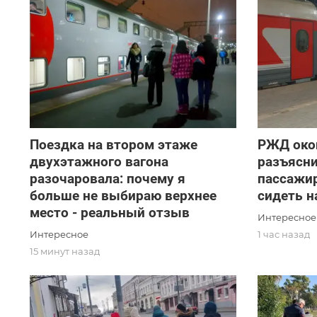
Поездка на втором этаже
РЖД око
двухэтажного вагона
разъясни
разочаровала: почему я
пассажир
больше не выбираю верхнее
сидеть н
место - реальный отзыв
Интересное
Интересное
1 час назад
15 минут назад