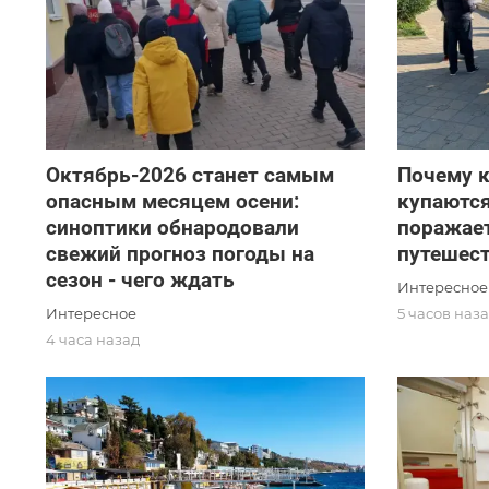
Октябрь-2026 станет самым
Почему 
опасным месяцем осени:
купаются
синоптики обнародовали
поражае
свежий прогноз погоды на
путешес
сезон - чего ждать
Интересное
Интересное
5 часов наз
4 часа назад