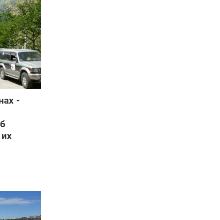
нах -
б
 их