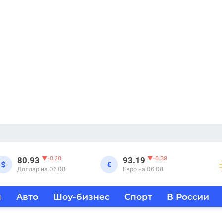
▼
-0.20
▼
-0.39
80.93
93.19
$
€
Доллар на 06.08
Евро на 06.08
я
Авто
Шоу-бизнес
Спорт
В России