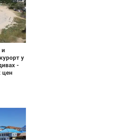
 и
курорт у
дивах -
х цен