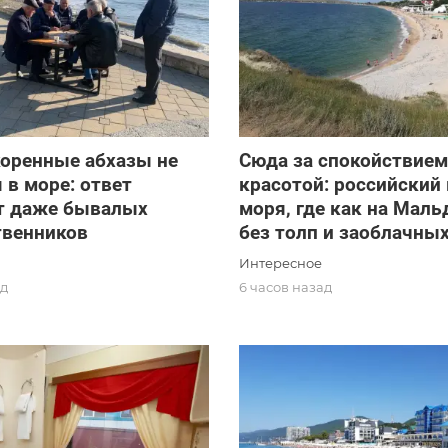
коренные абхазы не
Сюда за спокойствием
 в море: ответ
красотой: российский 
т даже бывалых
моря, где как на Маль
твенников
без толп и заоблачны
Интересное
ад
6 часов назад