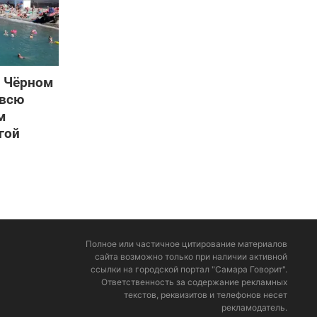
а Чёрном
 всю
м
гой
Полное или частичное цитирование материалов
сайта возможно только при наличии активной
ссылки на городской портал "Самара Говорит".
Ответственность за содержание рекламных
текстов, реквизитов и телефонов несет
рекламодатель.