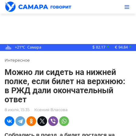
+21°C
Самара
82.17
94.84
▲
▲
$
€
Интересное
Можно ли сидеть на нижней
полке, если билет на верхнюю:
в РЖД дали окончательный
ответ
8 июля, 15:35
Ксения Власова
Собрались в поезд, а билет достался на