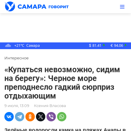
+21°C
Самара
81.41
94.06
▲
▲
$
€
Интересное
«Купаться невозможно, сидим
на берегу»: Черное море
преподнесло гадкий сюрприз
отдыхающим
9 июля, 13:09
Ксения Власова
Зелёные водоросли камка на пляжах Анапы в