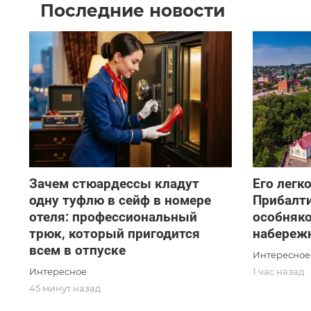
Последние новости
Зачем стюардессы кладут
Его легк
одну туфлю в сейф в номере
Прибалти
отеля: профессиональный
особняко
трюк, который пригодится
набереж
всем в отпуске
Интересное
Интересное
1 час назад
45 минут назад