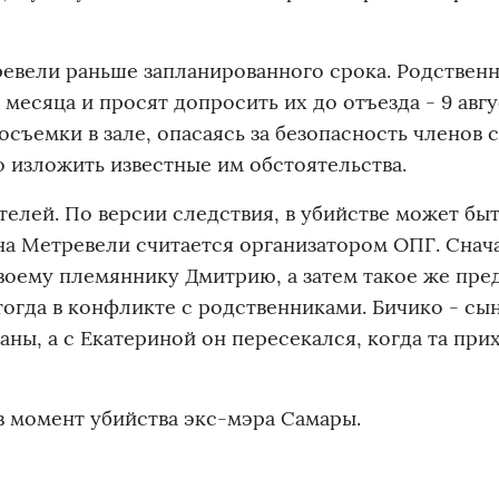
ревели раньше запланированного срока. Родствен
 месяца и просят допросить их до отъезда - 9 авгу
съемки в зале, опасаясь за безопасность членов 
 изложить известные им обстоятельства.
елей. По версии следствия, в убийстве может бы
на Метревели считается организатором ОПГ. Снач
воему племяннику Дмитрию, а затем такое же пр
огда в конфликте с родственниками. Бичико - сы
ны, а с Екатериной он пересекался, когда та при
 в момент убийства экс-мэра Самары.