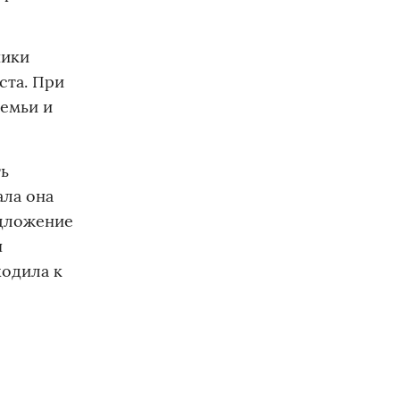
ники
ста. При
семьи и
ть
ала она
едложение
н
ходила к