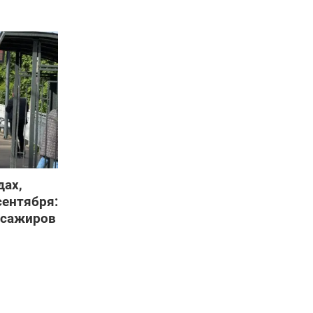
дах,
сентября:
ссажиров