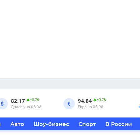
▲
+0.76
▲
+0.78
82.17
94.84
$
€
Доллар на 08.08
Евро на 08.08
я
Авто
Шоу-бизнес
Спорт
В России