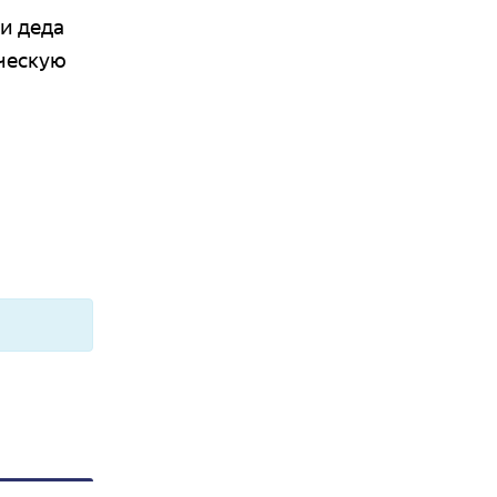
 и деда
ческую