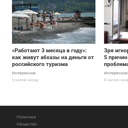
«Работают 3 месяца в году»:
Зря игно
как живут абхазы на деньги от
5 причин
российского туризма
проблема
Интересное
Интересное
5 часов назад
6 часов наз
Политика
Общество