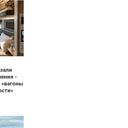
зали
ения -
 «вагоны
ости»