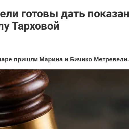
ли готовы дать показан
лу Тарховой
Самаре пришли Марина и Бичико Метревели.