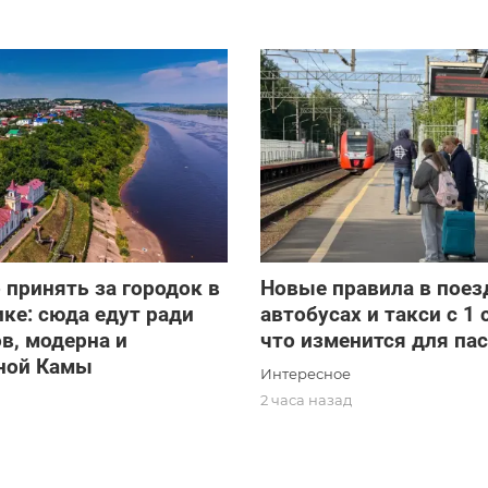
о принять за городок в
Новые правила в поез
ке: сюда едут ради
автобусах и такси с 1 
в, модерна и
что изменится для па
ной Камы
Интересное
2 часа назад