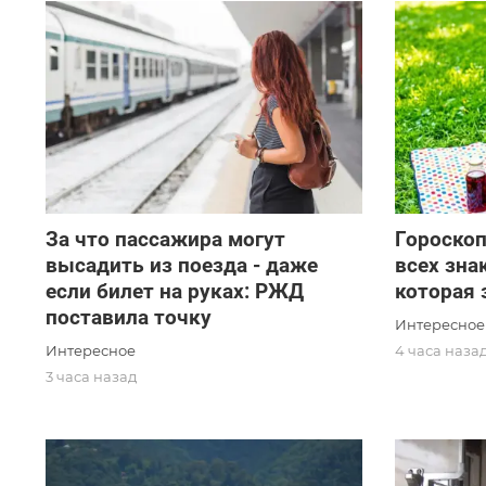
За что пассажира могут
Гороскоп
высадить из поезда - даже
всех зна
если билет на руках: РЖД
которая
поставила точку
Интересное
Интересное
4 часа наза
3 часа назад