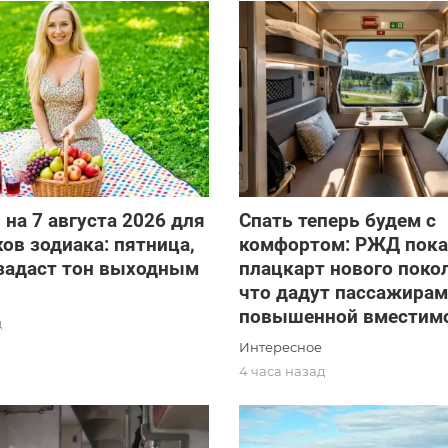
 на 7 августа 2026 для
Спать теперь будем с
ков зодиака: пятница,
комфортом: РЖД пока
 задаст тон выходным
плацкарт нового покол
что дадут пассажирам
повышенной вместим
д
Интересное
4 часа назад