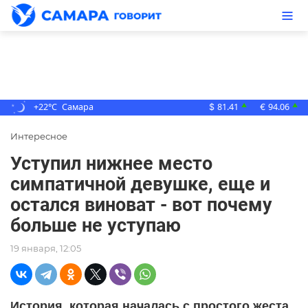
+22°C
Самара
81.41
94.06
▲
▲
$
€
Интересное
Уступил нижнее место
симпатичной девушке, еще и
остался виноват - вот почему
больше не уступаю
19 января, 12:05
История, которая началась с простого жеста