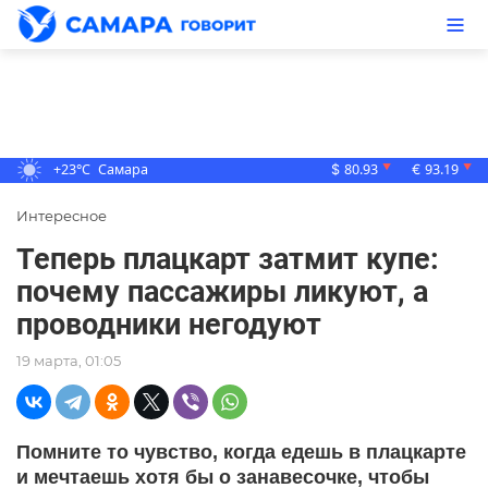
+23°C
Самара
80.93
93.19
▼
▼
$
€
Интересное
Теперь плацкарт затмит купе:
почему пассажиры ликуют, а
проводники негодуют
19 марта, 01:05
Помните то чувство, когда едешь в плацкарте
и мечтаешь хотя бы о занавесочке, чтобы