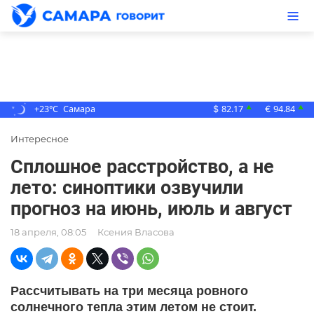
+23°C
Самара
82.17
94.84
▲
▲
$
€
Интересное
Сплошное расстройство, а не
лето: синоптики озвучили
прогноз на июнь, июль и август
18 апреля, 08:05
Ксения Власова
Рассчитывать на три месяца ровного
солнечного тепла этим летом не стоит.