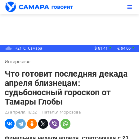
+21°C
Самара
81.41
94.06
▲
▲
$
€
Интересное
Что готовит последняя декада
апреля близнецам:
судьбоносный гороскоп от
Тамары Глобы
23 апреля, 18:32
Наталья Морозова
Финальная неделя апреля, стартующая с 23