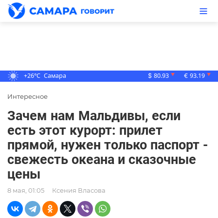
+26°C
Самара
80.93
93.19
▼
▼
$
€
Интересное
Зачем нам Мальдивы, если
есть этот курорт: прилет
прямой, нужен только паспорт -
свежесть океана и сказочные
цены
8 мая, 01:05
Ксения Власова