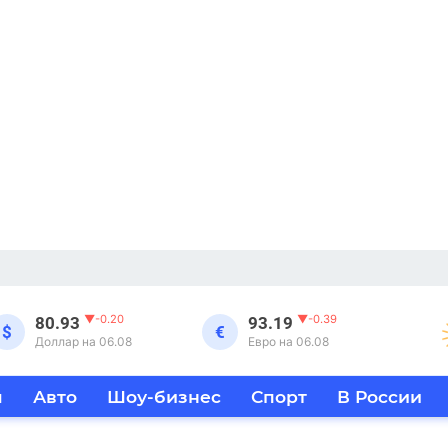
▼
-0.20
▼
-0.39
80.93
93.19
$
€
Доллар на 06.08
Евро на 06.08
я
Авто
Шоу-бизнес
Спорт
В России