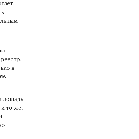
тает.
ть
альным
вы
 реестр.
ько в
0%
 площадь
 и то же,
и
но