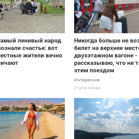
самый ленивый народ
Никогда больше не во
познали счастье: вот
билет на верхнее мест
местные жители вечно
двухэтажном вагоне -
ничают
рассказываю, что не т
этим поездом
Интересное
2 часа назад