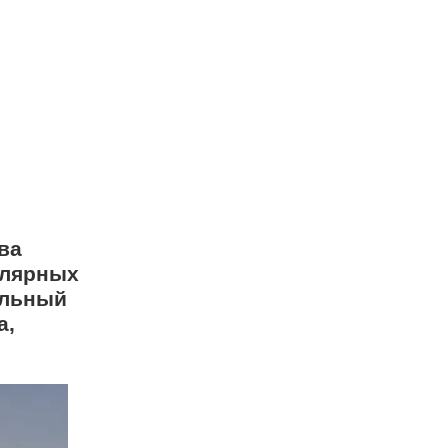
ва
улярных
альный
а,