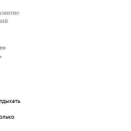
азвитие
вий
го
ь
отдыхать
только