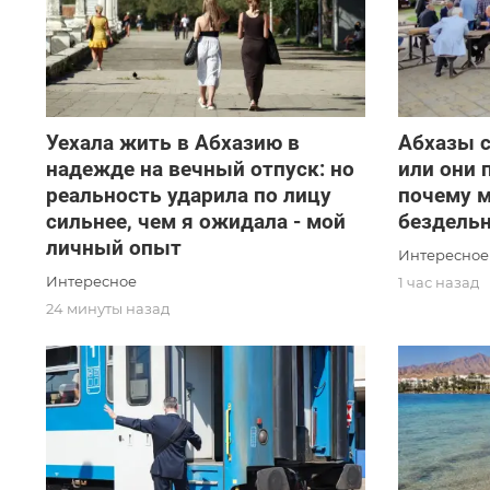
Уехала жить в Абхазию в
Абхазы 
надежде на вечный отпуск: но
или они 
реальность ударила по лицу
почему 
сильнее, чем я ожидала - мой
бездель
личный опыт
Интересное
Интересное
1 час назад
24 минуты назад