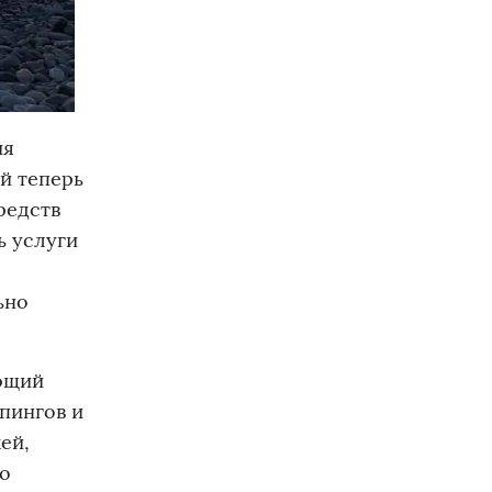
ия
й теперь
редств
ь услуги
ьно
ающий
пингов и
ей,
по