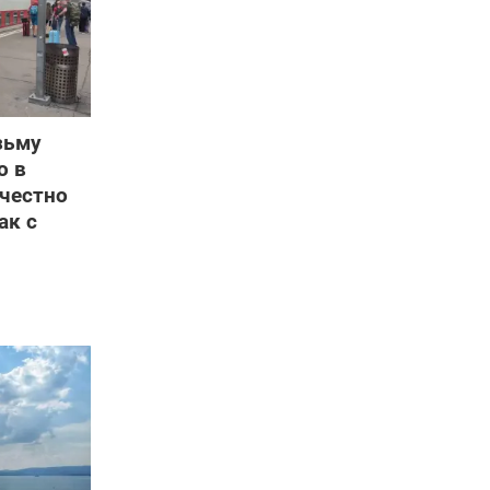
зьму
о в
 честно
ак с