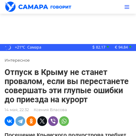
+21°C
Самара
82.17
94.84
▲
▲
$
€
Интересное
Отпуск в Крыму не станет
провалом, если вы перестанете
совершать эти глупые ошибки
до приезда на курорт
14 мая, 22:32
Ксения Власова
Посещение Крымского полуострова требует