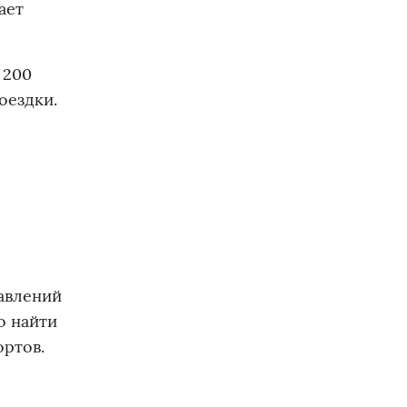
ает
 200
оездки.
равлений
о найти
ортов.