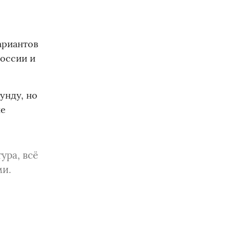
ариантов
России и
унду, но
ие
ура, всё
ми.