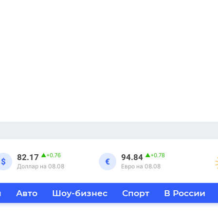
▲
+0.76
▲
+0.78
82.17
94.84
$
€
Доллар на 08.08
Евро на 08.08
я
Авто
Шоу-бизнес
Спорт
В России