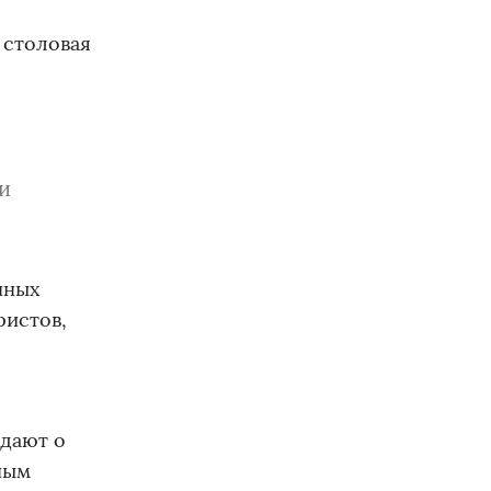
,
 столовая
 и
нных
ристов,
ждают о
ным