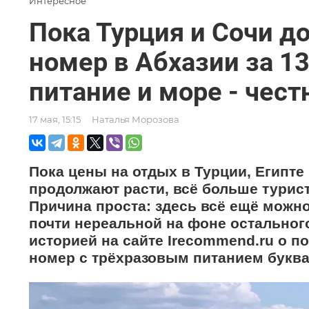
Интересное
Пока Турция и Сочи д
номер в Абхазии за 1
питание и море - чес
17 мая, 15:15
Наталья Морозова
Пока цены на отдых в Турции, Египт
продолжают расти, всё больше турис
Причина проста: здесь всё ещё можно
почти нереальной на фоне остальног
историей на сайте Irecommend.ru о по
номер с трёхразовым питанием буквал