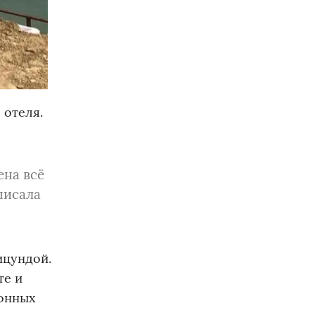
 отеля.
ена всё
аписала
ицундой.
те и
зонных