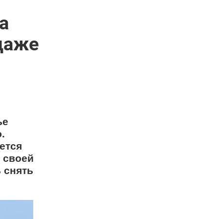
а
 даже
ье
.
ется
 своей
ь снять