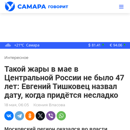
+21°C
Самара
81.41
94.06
▲
▲
$
€
Интересное
Такой жары в мае в
Центральной России не было 47
лет: Евгений Тишковец назвал
дату, когда придётся несладко
18 мая, 06:05
Ксения Власова
Московский регион оказался во власти