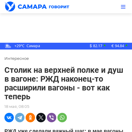
+29°C
Самара
82.17
94.84
▲
▲
$
€
Интересное
Столик на верхней полке и душ
в вагоне: РЖД наконец-то
расширили вагоны - вот как
теперь
18 мая, 08:05
РЖД уже сделали важный шаг: в мае вагоны