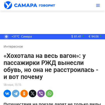
+31°C
Самара
81.41
94.06
▲
▲
$
€
Интересное
«Хохотала на весь вагон»: у
пассажирки РЖД вынесли
обувь, но она не расстроилась -
и вот почему
18 мая, 15:15
Путешествия на поезде дарят не только виды