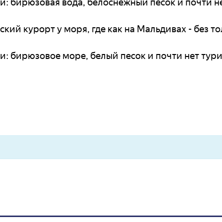
ки: бирюзовая вода, белоснежный песок и почти н
кий курорт у моря, где как на Мальдивах - без то
ки: бирюзовое море, белый песок и почти нет тур