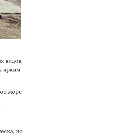
х видов,
я ярким
ное море
а
еска, но