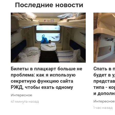
Последние новости
Билеты в плацкарт больше не
Спать в 
проблема: как я использую
будет в 
секретную функцию сайта
представ
РЖД, чтобы ехать одному
типа - к
и допол
Интересное
Интересное
41 минута назад
1 час назад