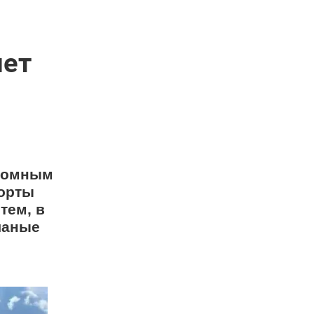
нет
громным
рорты
тем, в
чаные