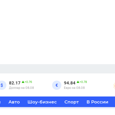
▲
+0.76
▲
+0.78
82.17
94.84
$
€
Доллар на 08.08
Евро на 08.08
я
Авто
Шоу-бизнес
Спорт
В России