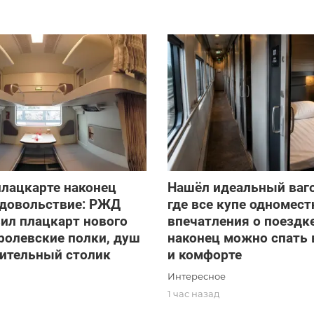
плацкарте наконец
Нашёл идеальный ваг
удовольствие: РЖД
где все купе одномест
ил плацкарт нового
впечатления о поездке
оролевские полки, душ
наконец можно спать 
нительный столик
и комфорте
Интересное
1 час назад