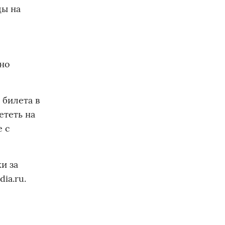
ды на
жно
 билета в
ететь на
е с
и за
ia.ru.