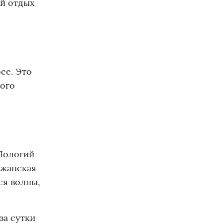
й отдых
се. Это
ного
 Пологий
лжанская
ся волны,
за сутки