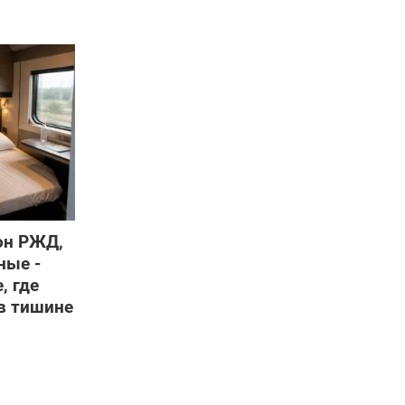
он РЖД,
ные -
, где
в тишине