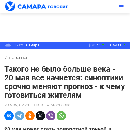
+21°C
Самара
81.41
94.06
▲
▲
$
€
Интересное
Такого не было больше века -
20 мая все начнется: синоптики
срочно меняют прогноз - к чему
готовиться жителям
20 мая, 02:29
Наталья Морозова
20 мая может стать поворотной точкой в