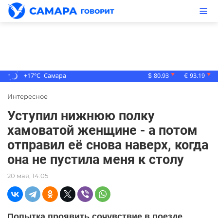
+17°C
Самара
80.93
93.19
▼
▼
$
€
Интересное
Уступил нижнюю полку
хамоватой женщине - а потом
отправил её снова наверх, когда
она не пустила меня к столу
20 мая, 14:05
Попытка проявить сочувствие в поезде