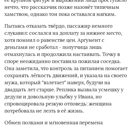
её крупной фигуре и выражении лица проступило
нечто, что рассказчик позже назовёт типичным
хамством, однако тон пока оставался мягким.
Пытаясь отказать твёрдо, пассажир немного
слукавил: сослался на доплату за нижнее место,
хотя помнил о равенстве цен. Аргумент с
деньгами не сработал - попутчица лишь
отмахнулась и продолжила настаивать. Точку в
споре неожиданно поставила пожилая соседка.
Она заметила, что контроль за питанием помогает
сохранять лёгкость движений, и указала на своего
мужа, который "взлетает" наверх, будучи на
двадцать лет старше. Реплика вызвала усмешку у
дедули и довольную улыбку у Ивана, но
спровоцировала резкую отповедь: женщина
потребовала не лезть в её жизнь.
Обмен полками и мгновенная перемена