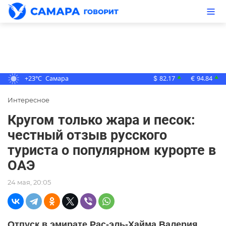
+23°C
Самара
82.17
94.84
▲
▲
$
€
Интересное
Кругом только жара и песок:
честный отзыв русского
туриста о популярном курорте в
ОАЭ
24 мая, 20:05
Отпуск в эмирате Рас-эль-Хайма Валерия