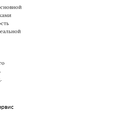
Основной
вками
ость
реальной
го
ь
.
сервис