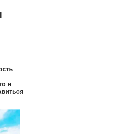
ч
ость
то и
авиться