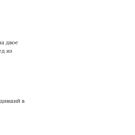
на двое
ед из
одивший в