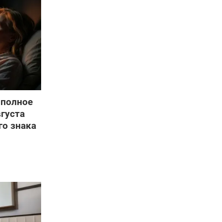
 полное
вгуста
о знака