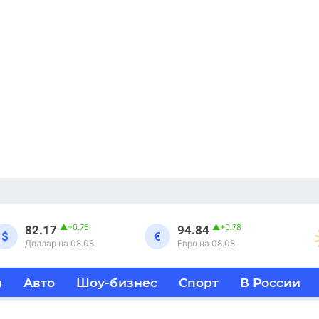
▲
+0.76
▲
+0.78
82.17
94.84
$
€
Доллар на 08.08
Евро на 08.08
я
Авто
Шоу-бизнес
Спорт
В России