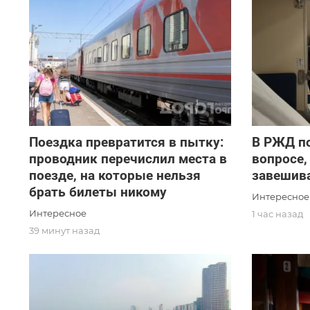
Поездка превратится в пытку:
В РЖД по
проводник перечислил места в
вопросе,
поезде, на которые нельзя
завешив
брать билеты никому
Интересное
Интересное
1 час назад
39 минут назад