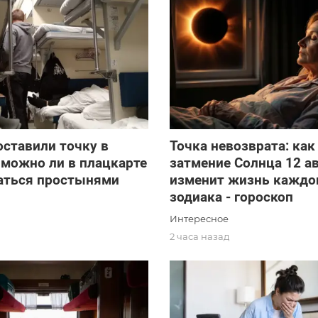
ставили точку в
Точка невозврата: как
 можно ли в плацкарте
затмение Солнца 12 а
аться простынями
изменит жизнь каждог
зодиака - гороскоп
Интересное
2 часа назад