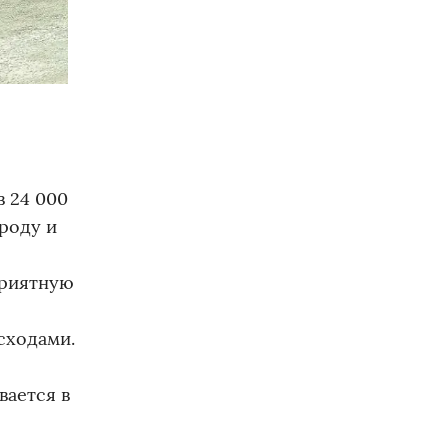
в 24 000
роду и
приятную
сходами.
вается в