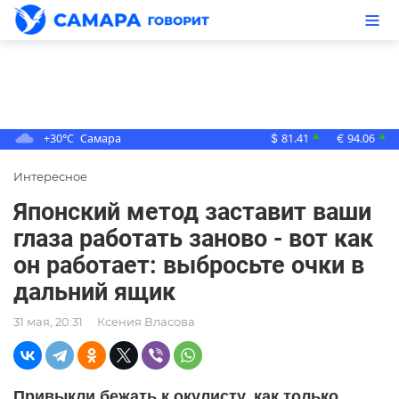
+30°C
Самара
81.41
94.06
▲
▲
$
€
Интересное
Японский метод заставит ваши
глаза работать заново - вот как
он работает: выбросьте очки в
дальний ящик
31 мая, 20:31
Ксения Власова
Привыкли бежать к окулисту, как только