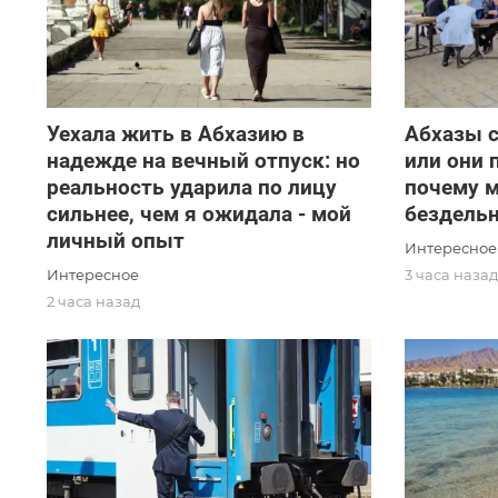
Уехала жить в Абхазию в
Абхазы 
надежде на вечный отпуск: но
или они 
реальность ударила по лицу
почему 
сильнее, чем я ожидала - мой
бездель
личный опыт
Интересное
Интересное
3 часа наза
2 часа назад