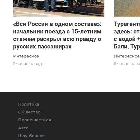
«Вся Россия в одном составе»:
Турагент
начальник поезда с 15-летним
здесь: с
стажем раскрыл всю правду о
с водой 
русских пассажирах
Бали, Т
Интересное
Интересное
5 часов назад
6 часов наз
Политика
Общество
Происшествия
Авто
Шоу-бизнес