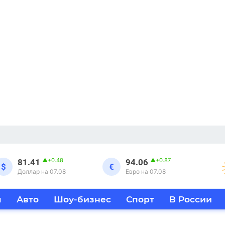
▲
+0.48
▲
+0.87
81.41
94.06
$
€
Доллар на 07.08
Евро на 07.08
я
Авто
Шоу-бизнес
Спорт
В России