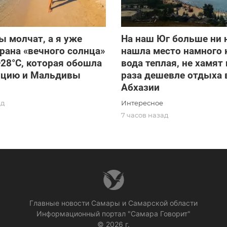
ы молчат, а я уже
На наш Юг больше ни 
трана «вечного солнца»
нашла место намного 
+28°C, которая обошла
вода теплая, не хамят 
урцию и Мальдивы
раза дешевле отдыха 
Абхазии
Интересное
ад
7 часов назад
Главные новости Самары и Самарской области
Информационный портал "Самара Говорит"
© 2026 г.