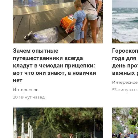
Зачем опытные
Гороскоп
путешественники всегда
года для
кладут в чемодан прищепки:
день про
вот что они знают, а новички
важных 
нет
Интересное
Интересное
53 минуты н
20 минут назад