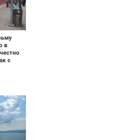
зьму
о в
 честно
ак с