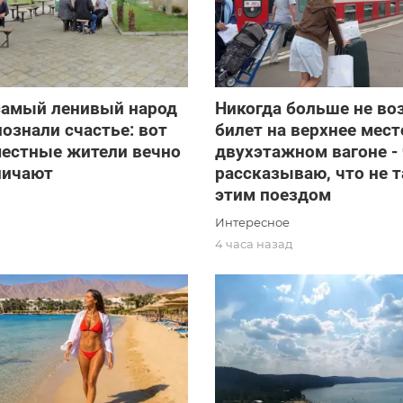
самый ленивый народ
Никогда больше не во
познали счастье: вот
билет на верхнее мест
местные жители вечно
двухэтажном вагоне -
ничают
рассказываю, что не т
этим поездом
Интересное
д
4 часа назад