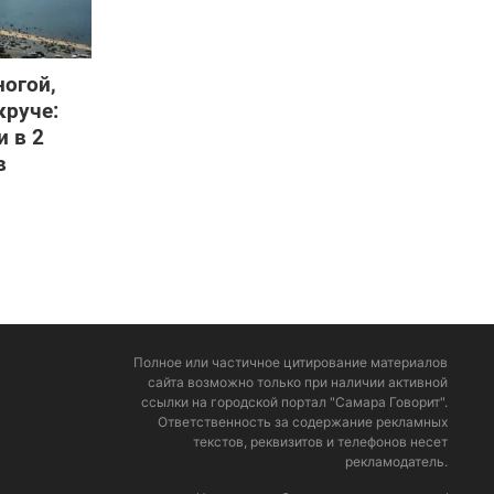
ногой,
круче:
и в 2
в
Полное или частичное цитирование материалов
сайта возможно только при наличии активной
ссылки на городской портал "Самара Говорит".
Ответственность за содержание рекламных
текстов, реквизитов и телефонов несет
рекламодатель.