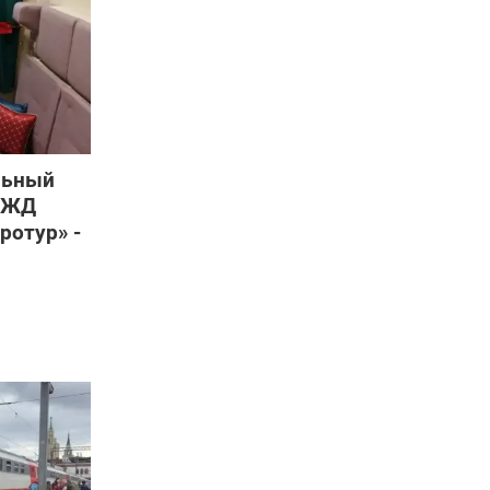
льный
 РЖД
ротур» -