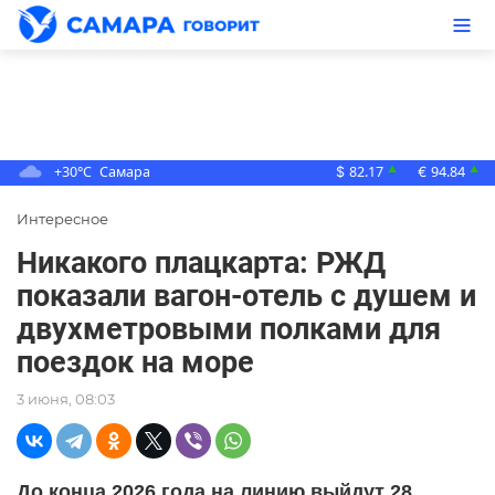
+30°C
Самара
82.17
94.84
▲
▲
$
€
Интересное
Никакого плацкарта: РЖД
показали вагон-отель с душем и
двухметровыми полками для
поездок на море
3 июня, 08:03
До конца 2026 года на линию выйдут 28