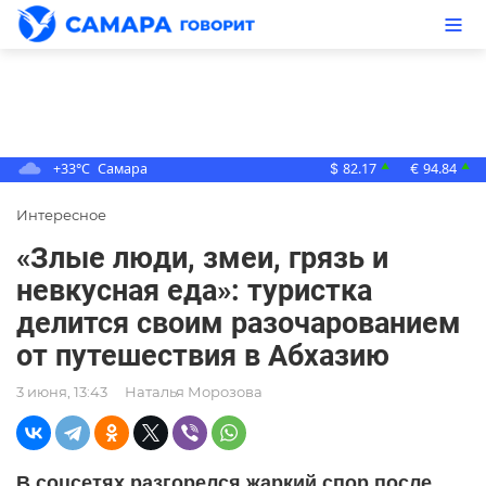
+33°C
Самара
82.17
94.84
▲
▲
$
€
Интересное
«Злые люди, змеи, грязь и
невкусная еда»: туристка
делится своим разочарованием
от путешествия в Абхазию
3 июня, 13:43
Наталья Морозова
В соцсетях разгорелся жаркий спор после