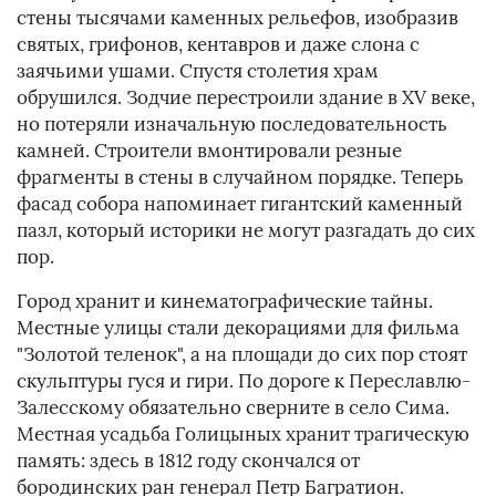
стены тысячами каменных рельефов, изобразив
святых, грифонов, кентавров и даже слона с
заячьими ушами. Спустя столетия храм
обрушился. Зодчие перестроили здание в XV веке,
но потеряли изначальную последовательность
камней. Строители вмонтировали резные
фрагменты в стены в случайном порядке. Теперь
фасад собора напоминает гигантский каменный
пазл, который историки не могут разгадать до сих
пор.
Город хранит и кинематографические тайны.
Местные улицы стали декорациями для фильма
"Золотой теленок", а на площади до сих пор стоят
скульптуры гуся и гири. По дороге к Переславлю-
Залесскому обязательно сверните в село Сима.
Местная усадьба Голицыных хранит трагическую
память: здесь в 1812 году скончался от
бородинских ран генерал Петр Багратион.