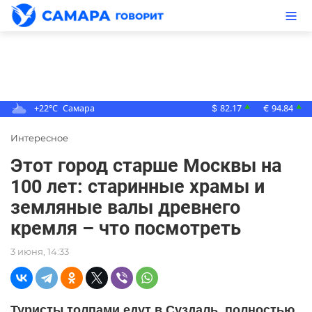
+22°C
Самара
82.17
94.84
▲
▲
$
€
Интересное
Этот город старше Москвы на
100 лет: старинные храмы и
земляные валы древнего
кремля – что посмотреть
3 июня, 14:33
Туристы толпами едут в Суздаль, полностью