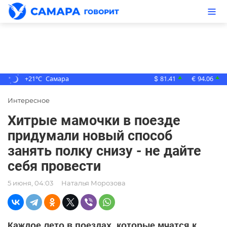
+21°C
Самара
81.41
94.06
▲
▲
$
€
Интересное
Хитрые мамочки в поезде
придумали новый способ
занять полку снизу - не дайте
себя провести
5 июня, 04:03
Наталья Морозова
Каждое лето в поездах, которые мчатся к