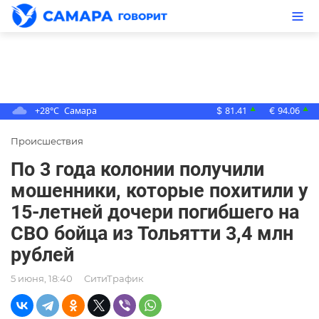
+28°C
Самара
81.41
94.06
▲
▲
$
€
Происшествия
По 3 года колонии получили
мошенники, которые похитили у
15-летней дочери погибшего на
СВО бойца из Тольятти 3,4 млн
рублей
5 июня, 18:40
СитиТрафик