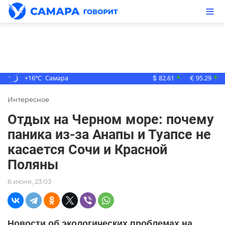
+16°C
Самара
82.61
95.29
▲
▲
$
€
Интересное
Отдых на Черном море: почему
паника из-за Анапы и Туапсе не
касается Сочи и Красной
Поляны
6 июня, 23:03
Новости об экологических проблемах на