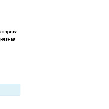
в пороха
дневная