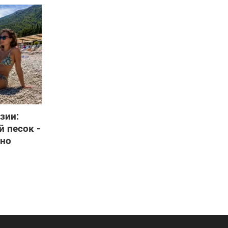
зии:
 песок -
 но