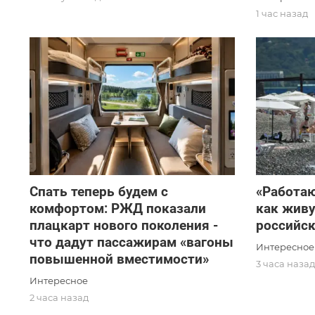
1 час назад
Спать теперь будем с
«Работаю
комфортом: РЖД показали
как живу
плацкарт нового поколения -
российск
что дадут пассажирам «вагоны
Интересное
повышенной вместимости»
3 часа наза
Интересное
2 часа назад