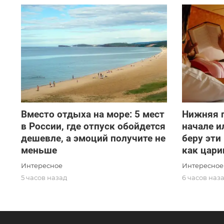
Вместо отдыха на море: 5 мест
Нижняя п
в России, где отпуск обойдется
начале и
дешевле, а эмоций получите не
беру эти
меньше
как цари
Интересное
Интересное
5 часов назад
6 часов наз