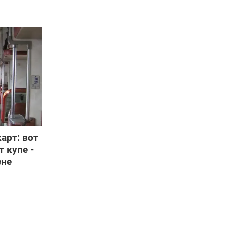
арт: вот
т купе -
ене