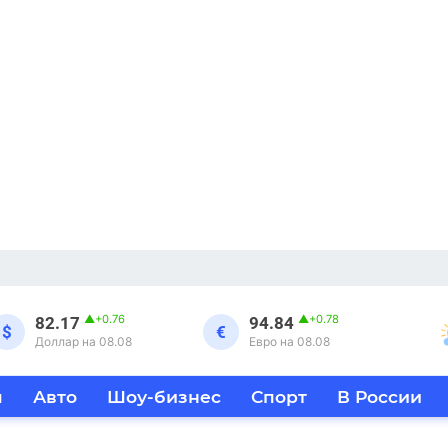
▲
+0.76
▲
+0.78
82.17
94.84
$
€
Доллар на 08.08
Евро на 08.08
я
Авто
Шоу-бизнес
Спорт
В России