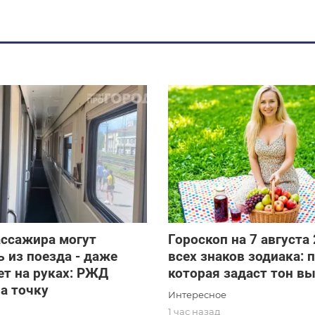
ассажира могут
Гороскоп на 7 августа
 из поезда - даже
всех знаков зодиака: 
ет на руках: РЖД
которая задаст тон 
а точку
Интересное
1 час назад