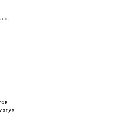
а не
сов
сяцев.