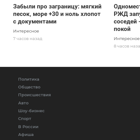
Забыли про заграницу: мягкий
Одномест
песок, море +30 и ноль хлопот
РЖД запу
с документами
соседей 
покой
Интересное
Интересное
7 часов назад
8 часов наз
Политика
Общество
Происшествия
Авто
Шоу-бизнес
Спорт
В России
Афиша