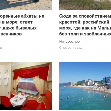
коренные абхазы не
Сюда за спокойствием
 в море: ответ
красотой: российский 
т даже бывалых
моря, где как на Маль
твенников
без толп и заоблачны
Интересное
ад
6 часов назад