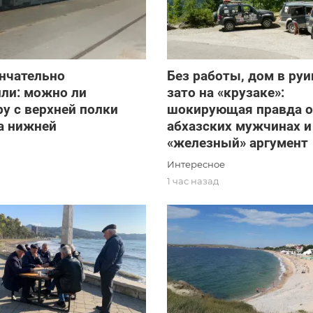
нчательно
Без работы, дом в руи
ли: можно ли
зато на «крузаке»:
у с верхней полки
шокирующая правда о
а нижней
абхазских мужчинах и
«железный» аргумент
Интересное
1 час назад