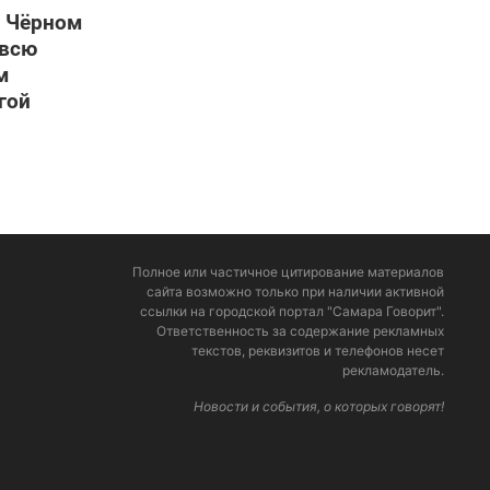
а Чёрном
 всю
м
гой
Полное или частичное цитирование материалов
сайта возможно только при наличии активной
ссылки на городской портал "Самара Говорит".
Ответственность за содержание рекламных
текстов, реквизитов и телефонов несет
рекламодатель.
Новости и события, о которых говорят!