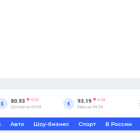
▼
-0.20
▼
-0.39
80.93
93.19
$
€
Доллар на 06.08
Евро на 06.08
я
Авто
Шоу-бизнес
Спорт
В России