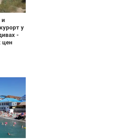
 и
курорт у
дивах -
х цен