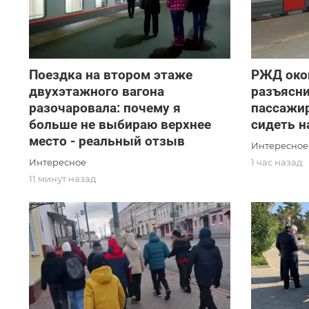
Поездка на втором этаже
РЖД око
двухэтажного вагона
разъясни
разочаровала: почему я
пассажир
больше не выбираю верхнее
сидеть н
место - реальный отзыв
Интересное
Интересное
1 час назад
11 минут назад