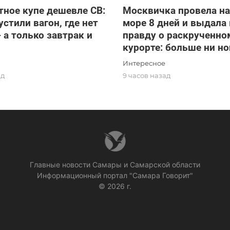
ное купе дешевле СВ:
Москвичка провела н
стили вагон, где нет
море 8 дней и выдала
- а только завтрак и
правду о раскрученно
курорте: больше ни но
Интересное
ад
9 часов назад
Главные новости Самары и Самарской области
Информационный портал "Самара Говорит"
© 2026 г.