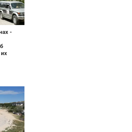
нах -
б
 их