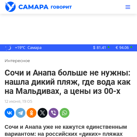
+19°C
Самара
81.41
94.06
▲
▲
$
€
Интересное
Сочи и Анапа больше не нужны:
нашла дикий пляж, где вода как
на Мальдивах, а цены из 00-х
12 июня, 19:05
Сочи и Анапа уже не кажутся единственным
вариантом: на российских «диких» пляжах