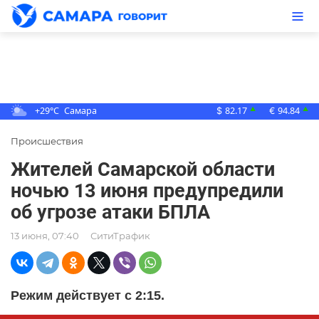
+29°C
Самара
82.17
94.84
▲
▲
$
€
Происшествия
Жителей Самарской области
ночью 13 июня предупредили
об угрозе атаки БПЛА
13 июня, 07:40
СитиТрафик
Режим действует с 2:15.