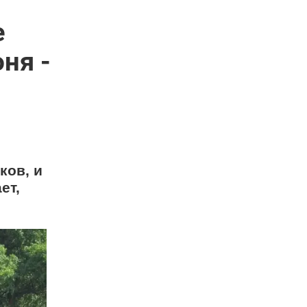
е
ня -
ков, и
ет,