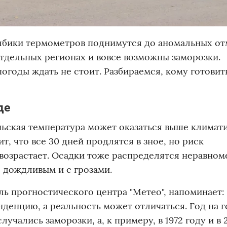
лбики термометров поднимутся до аномальных от
 отдельных регионах и вовсе возможны заморозки.
огоды ждать не стоит. Разбираемся, кому готовить
де
ньская температура может оказаться выше климат
т, что все 30 дней продлятся в зное, но риск
озрастает. Осадки тоже распределятся неравном
- дождливым и с грозами.
ь прогностического центра "Метео", напоминает:
енцию, а реальность может отличаться. Год на г
учались заморозки, а, к примеру, в 1972 году и в 