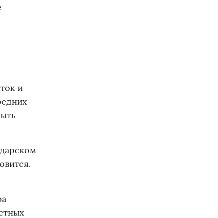
е
ток и
редних
быть
одарском
овится.
ра
естных