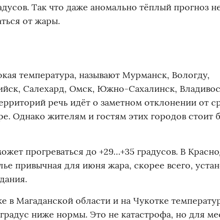
дусов. Так что даже аномально тёплый прогноз н
ться от жары.
окая температура, называют Мурманск, Вологду,
ийск, Салехард, Омск, Южно-Сахалинск, Владивос
территорий речь идёт о заметном отклонении от с
ре. Однако жителям и гостям этих городов стоит 
может прогреваться до +29…+35 градусов. В Красн
лье привычная для июня жара, скорее всего, устан
дания.
же в Магаданской области и на Чукотке температу
градус ниже нормы. Это не катастрофа, но для м