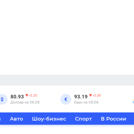
▼
-0.20
▼
-0.39
80.93
93.19
$
€
Доллар на 06.08
Евро на 06.08
я
Авто
Шоу-бизнес
Спорт
В России