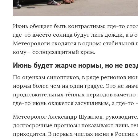
Июнь обещает быть контрастным: где-то сто
где-то вместо солнца будут лить дожди, а в
Метеорологи сходятся в одном: стабильной п
кому - солнцезащитный крем.
Июнь будет жарче нормы, но не вез
По оценкам синоптиков, в ряде регионов ию
нормы более чем на один градус. Это не значи
продолжительных тёплых периодов заметно в
где-то июнь окажется засушливым, а где-то 
Метеоролог Александр Шувалов, руководител
долгосрочные прогнозы показывают лишь тенд
приходится. В первых числах июня в России сл