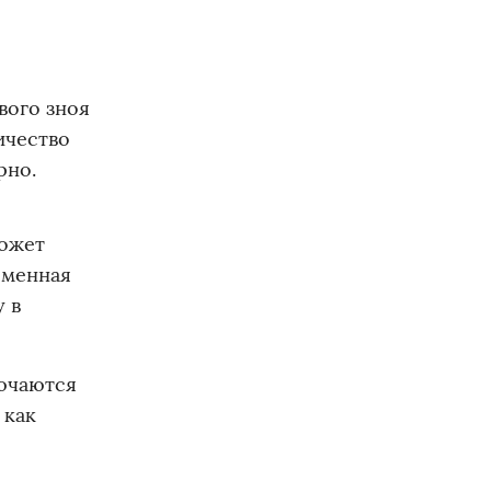
вого зноя
ичество
рно.
может
еменная
 в
лючаются
 как