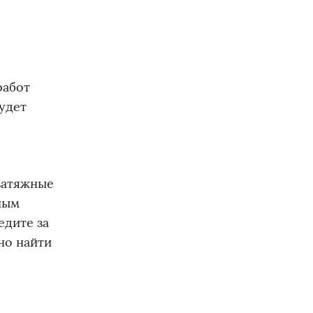
работ
будет
 затяжные
ным
едите за
но найти