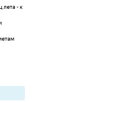
лета - к
и
иметам