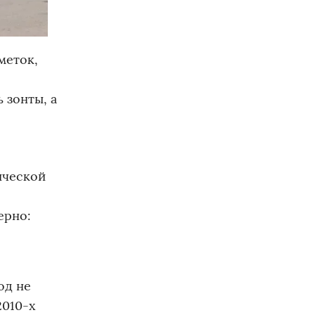
меток,
 зонты, а
ической
ерно:
од не
2010-х