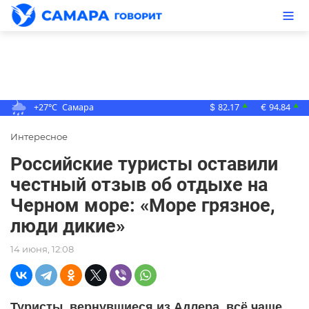
+27°C
Самара
82.17
94.84
▲
▲
$
€
Интересное
Российские туристы оставили
честный отзыв об отдыхе на
Черном море: «Море грязное,
люди дикие»
14 июня, 12:08
Туристы, вернувшиеся из Адлера, всё чаще