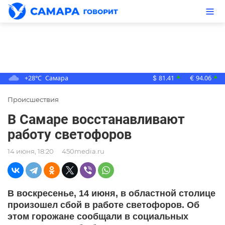
+28°C
Самара
81.41
94.06
▲
▲
$
€
Происшествия
В Самаре восстанавливают
работу светофоров
14 июня, 18:20
450media.ru
В воскресенье, 14 июня, в областной столице
произошел сбой в работе светофоров. Об
этом горожане сообщали в социальных