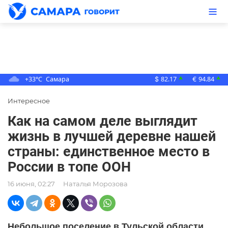
+33°C
Самара
82.17
94.84
▲
▲
$
€
Интересное
Как на самом деле выглядит
жизнь в лучшей деревне нашей
страны: единственное место в
России в топе ООН
16 июня, 02:27
Наталья Морозова
Небольшое поселение в Тульской области