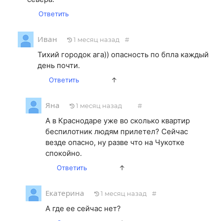
Ответить
Иван
1 месяц назад
#
Тихий городок ага)) опасность по бпла каждый
день почти.
Ответить
↑
Яна
1 месяц назад
#
А в Краснодаре уже во сколько квартир
беспилотник людям прилетел? Сейчас
везде опасно, ну разве что на Чукотке
спокойно.
Ответить
↑
Екатерина
1 месяц назад
#
А где ее сейчас нет?