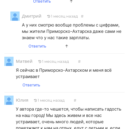
Ответить
↑
Дмитрий
1 месяц назад
#
А у них смотрю вообще проблемы с цифрами,
мы жители Приморско-Ахтарска даже сами не
знаем что у нас такие зарплаты.
Ответить
↑
Матвей
1 месяц назад
#
Я сейчас в Приморско-Ахтарском и меня всë
устраивает
Ответить
Юлия
1 месяц назад
#
У автора где-то чешется, чтобы написать гадость
на наш город! Мы здесь живем и все нас
устраивает, очень много людей, которые
приезжают к нам на отдых, едут с детьми и, если