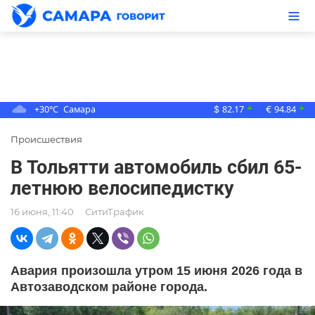
+30°C
Самара
82.17
94.84
▲
▲
$
€
Происшествия
В Тольятти автомобиль сбил 65-
летнюю велосипедистку
16 июня, 11:40
СитиТрафик
Авария произошла утром 15 июня 2026 года в
Автозаводском районе города.